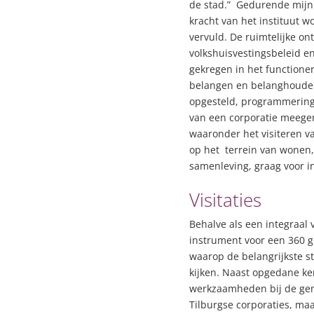
de stad.” G
edurende mijn 
kracht van het instituut 
vervuld. De ruimtelijke on
volkshuisvestingsbeleid e
gekregen in het function
belangen en belanghoude
opgesteld, programmering
van een corporatie meegem
waaronder het visiteren v
op het terrein van wonen,
samenleving, graag voor i
Visitaties
Behalve als een integraal
instrument voor een 360 gr
waarop de belangrijkste s
kijken. Naast opgedane ken
werkzaamheden bij de geme
Tilburgse corporaties, ma