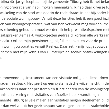
bijna 40- jarige loopbaan bij de gemeente Tilburg heb ik het bela
woningcorporatie van nabij mogen meemaken. Ik heb daar diverse f
twikkeling van de stad was daarin de rode draad; in het bijzonder 
n de sociale woningbouw. Vanuit deze functies heb ik een goed inzi
eren van woningcorporaties, wat van hen verwacht mag worden, me
rs rekening gehouden moet worden.
Ik heb prestatieafspraken me
safspraken gemaakt, wijkprojecten gedraaid, kortom alle werkza
aakt. Ook na mijn pensionering blijf ik me inzetten voor de publi
an woningcorporaties vanuit Raeflex. Daar zet ik mijn opgebouwde 
 samen met mijn kennis van ruimtelijke en sociale ontwikkelingen 
n.
 verantwoordingsinstrument kan een visitatie ook goed dienst doen
aden feedback. Het geeft op een systematische wijze inzicht in de
takeholders naar het presteren en functioneren van de woningcorp
nis en ervaring met visitaties van Raeflex heb ik vanuit mijn
ente Tilburg al vele malen aan visitaties mogen deelnemen bij d
ar dan wel vanuit het gezichtspunt van de gemeente als stakeholde