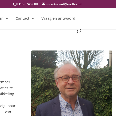
0318 - 746 600
secretariaat@raeflex.nl
en
Contact
Vraag en antwoord
cember
ties te
ikkeling
deigenaar
eit van