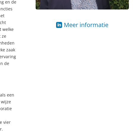
ng en de
uncties
het
cht
Meer informatie
t welke
t ze
amheden
eke zaak
ervaring
in de
 als een
 wijze
oratie
e vier
r.