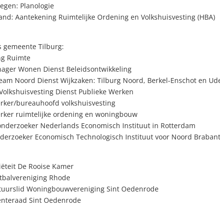
egen: Planologie
nd: Aantekening Ruimtelijke Ordening en Volkshuisvesting (HBA)
s gemeente Tilburg:
ng Ruimte
ger Wonen Dienst Beleidsontwikkeling
eam Noord Dienst Wijkzaken: Tilburg Noord, Berkel-Enschot en U
Volkshuisvesting Dienst Publieke Werken
ker/bureauhoofd volkshuisvesting
ker ruimtelijke ordening en woningbouw
rzoeker Nederlands Economisch Instituut in Rotterdam
nderzoeker Economisch Technologisch Instituut voor Noord Braban
iëteit De Rooise Kamer
etbalvereniging Rhode
tuurslid Woningbouwvereniging Sint Oedenrode
enteraad Sint Oedenrode