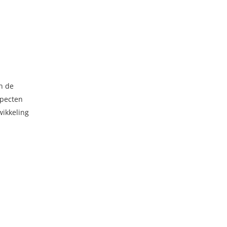
n de
specten
wikkeling