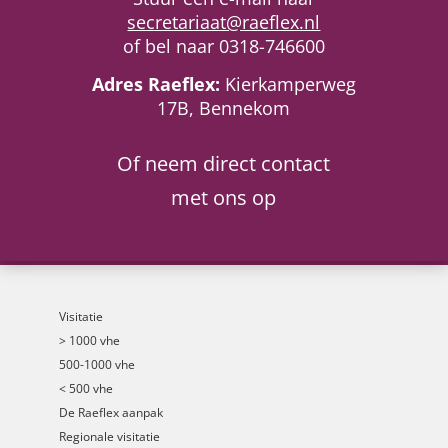
secretariaat@raeflex.nl
of bel naar
0318-746600
Adres Raeflex:
Kierkamperweg
17B, Bennekom
Of neem direct contact
met ons op
Visitatie
> 1000 vhe
500-1000 vhe
< 500 vhe
De Raeflex aanpak
Regionale visitatie