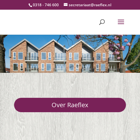
0318 - 746 600
secretariaat@raeflex.nl
Over Raeflex