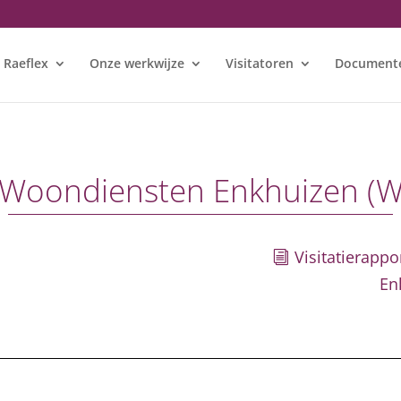
 Raeflex
Onze werkwijze
Visitatoren
Document
g Woondiensten Enkhuizen (
Visitatierapp
En