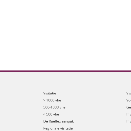
Visitatie
Vi
> 1000 vhe
Vo
500-1000 vhe
Ge
< 500 vhe
Pr
De Raeflex aanpak
Pr
Regionale visitatie