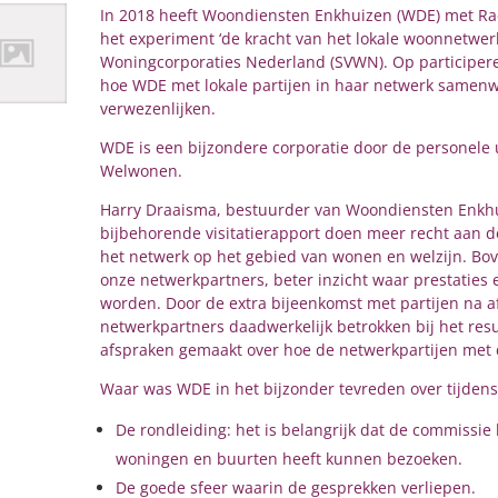
In 2018 heeft Woondiensten Enkhuizen (WDE) met Ra
het experiment ‘de kracht van het lokale woonnetwerk’
Woningcorporaties Nederland (SVWN). Op participere
hoe WDE met lokale partijen in haar netwerk samen
verwezenlijken.
WDE is een bijzondere corporatie door de personele
Welwonen.
Harry Draaisma, bestuurder van Woondiensten Enkhui
bijbehorende visitatierapport doen meer recht aan d
het netwerk op het gebied van wonen en welzijn. Bove
onze netwerkpartners, beter inzicht waar prestaties
worden. Door de extra bijeenkomst met partijen na afl
netwerkpartners daadwerkelijk betrokken bij het result
afspraken gemaakt over hoe de netwerkpartijen met d
Waar was WDE in het bijzonder tevreden over tijdens 
De rondleiding: het is belangrijk dat de commissi
woningen en buurten heeft kunnen bezoeken.
De goede sfeer waarin de gesprekken verliepen.