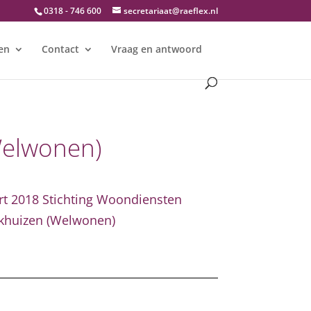
0318 - 746 600
secretariaat@raeflex.nl
en
Contact
Vraag en antwoord
Welwonen)
ort 2018 Stichting Woondiensten
khuizen (Welwonen)