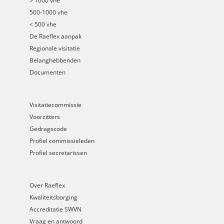
> 1000 vhe
500-1000 vhe
< 500 vhe
De Raeflex aanpak
Regionale visitatie
Belanghebbenden
Documenten
Visitatiecommissie
Voorzitters
Gedragscode
Profiel commissieleden
Profiel secretarissen
Over Raeflex
Kwaliteitsborging
Accreditatie SWVN
Vraag en antwoord