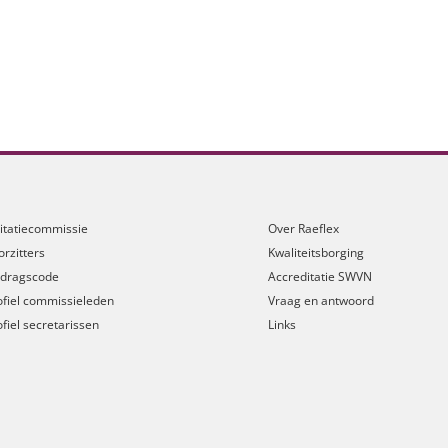
sitatiecommissie
Over Raeflex
orzitters
Kwaliteitsborging
dragscode
Accreditatie SWVN
ofiel commissieleden
Vraag en antwoord
ofiel secretarissen
Links