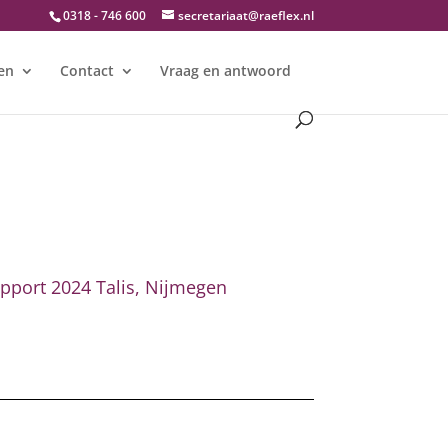
0318 - 746 600
secretariaat@raeflex.nl
en
Contact
Vraag en antwoord
apport 2024 Talis, Nijmegen