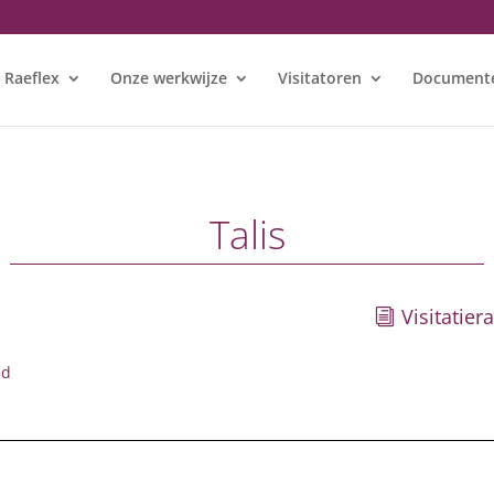
 Raeflex
Onze werkwijze
Visitatoren
Document
Talis
Visitatier
id